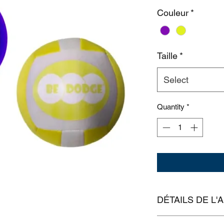
Couleur
*
Taille
*
Select
Quantity
*
DÉTAILS DE L'
Taille ado : enviro