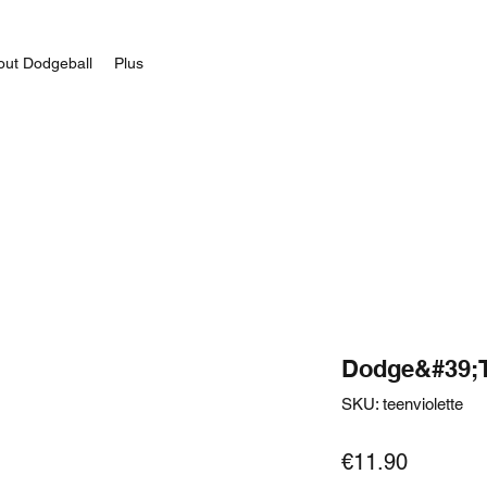
out Dodgeball
Plus
Dodge&#39;
SKU: teenviolette
Price
€11.90