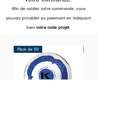
Afin de valider votre commande, vous
pouvez procéder au paiement en indiquant
bien
votre code projet
.
Pack de 50
Pack de 100
Votre projet
Votre projet
Price
Price
€1,000.00
€1,800.00