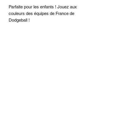
Parfaite pour les enfants ! Jouez aux
couleurs des équipes de France de
Dodgeball !
DÉTAILS DE L'ARTICLE
Taille enfant : environ 14 cm -
INFO DE LIVRAISON
Recommandée de 7 à 10 ans (jusqu'au
CM2)
Expédition par colissimo en 3 à 21 jours
CARACTERISTIQUES
ouvrés
TECHNIQUES
Balle revêtue d'une couche extérieure
en tissu polyester sur une couche de
mousse de 4 mm, recouvrant une
vessie à gonfler. Le gonflage
recommandé est de 2 psi, voir les
règles du jeu.