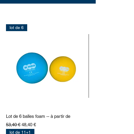
lot de 6
Lot de 6 balles foam -- à partir de
Prix original
Prix promotionnel
53,40 €
48,40 €
lot de 11+1