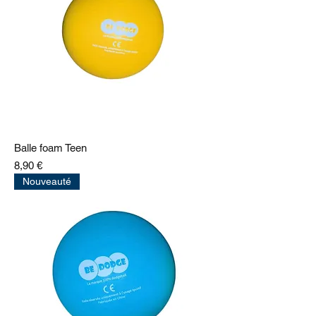
Balle foam Teen
Prix
8,90 €
Nouveauté