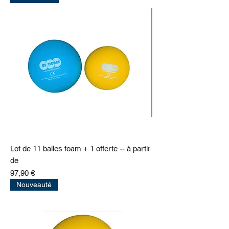
Lot de 11 balles foam + 1 offerte -- à partir
de
Prix
97,90 €
Nouveauté